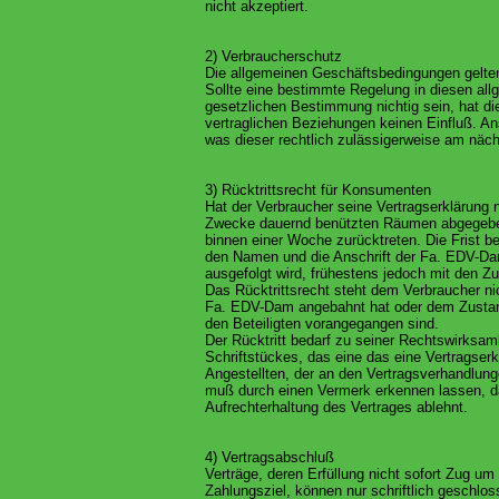
nicht akzeptiert.
2) Verbraucherschutz
Die allgemeinen Geschäftsbedingungen gelte
Sollte eine bestimmte Regelung in diesen a
gesetzlichen Bestimmung nichtig sein, hat di
vertraglichen Beziehungen keinen Einfluß. An
was dieser rechtlich zulässigerweise am nä
3) Rücktrittsrecht für Konsumenten
Hat der Verbraucher seine Vertragserklärung 
Zwecke dauernd benützten Räumen abgegeben,
binnen einer Woche zurücktreten. Die Frist b
den Namen und die Anschrift der Fa. EDV-Dam 
ausgefolgt wird, frühestens jedoch mit den 
Das Rücktrittsrecht steht dem Verbraucher nic
Fa. EDV-Dam angebahnt hat oder dem Zusta
den Beteiligten vorangegangen sind.
Der Rücktritt bedarf zu seiner Rechtswirksamk
Schriftstückes, das eine das eine Vertragserk
Angestellten, der an den Vertragsverhandlung
muß durch einen Vermerk erkennen lassen, 
Aufrechterhaltung des Vertrages ablehnt.
4) Vertragsabschluß
Verträge, deren Erfüllung nicht sofort Zug um
Zahlungsziel, können nur schriftlich geschlo