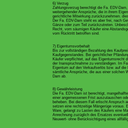
6) Verzug
Zahlungsverzug berechtigt die Fa. EDV-Dam,
weitergehender Ansprüche, die in ihrem Eig
gerichtliche Mitwirkung zurückzunehmen. dies
Der Fa. EDV-Dam steht es aber frei, nach G
Gänze oder zum Teil zurückzutreten. Unbesc
Recht, vom säumigen Käufer eine Abstandsge
vom Rücktritt betroffen sind.
7) Eigentumsvorbehalt
Bis zur vollständigen Bezahlung des Kaufpre
Kaufgegenstandes. Bei gerichtlicher Pfändung
Käufer verpflichtet, auf das Eigentumsrecht
der Inanspruchnahme zu verständigen. Im Fal
Eigentum auf den Verkaufserlös bzw. auf die 
sämtliche Ansprüche, die aus einer solchen W
Dam ab.
8) Gewährleistung
Die Fa. EDV-Dam ist berechtigt, mangelhalfte
einer angemessenen Frist auszutauschen ode
beheben. Bei diesem Fall erlischt Anspruch 
setzen eine rechtzeitige Mängerüge voraus. E
Ware, gelangt zu Lasten des Käufers eine M
Anrechnung zuzüglich des Ersatzes eventue
Neuwert- ohne Berücksichtigung eines allfäll