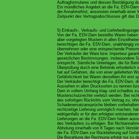
Auftragformulares und dessen Bestätigung d
Ein mündliches Angebot an die Fa. EDV-Dam
der Annahmefrist, ansonsten innerhalb einer 
Zeitpunkt des Vertragsabschlusses gilt das D
5) Einkaufs-, Verkaufs- und Lieferbedingunge
Von der Fa. EDV-Dam bestellte Waren haben 
aber vorgelegten Mustern in allen Einzelhei
berechtigen die Fa. EDV-Dam, unabhängig von
übernehmen oder eine entsprechende Preismi
Der Verkäufer der Ware bzw. Importeur garant
gesetzlichen Bestimmungen, insbesondere S
entspricht. Sämtliche Unterlagen, die für Betri
Überprüfung durch eine Behörde erforderlich s
hat auf Gefahren, die von einer gelieferten 
Gefährlichkeit bei Waren derselben Art erst 
Der Verkäufer berechtigt die Fa. EDV-Dam, d
Aussehen in allen Drucksorten zu nennen bzw.
Dam in vollem Umfang klag- und schadlos zu 
Musterschutzrechte verletzt werden. Bei nich
des sofortigen Rücktritts vom Vertrag zu, ohne
Schadenersatzansprüche bleiben vorbehalten.
rechtzeitige Lieferung unmöglich machen, hat
widrigenfalls er für den erfolgten entstanden
Lieferungen an die Fa. EDV-Dam haben aussch
des Verkäufers zu erfolgen. Bei Nichtannahm
Abholung innerhalb von 8 Tagen nach Verständ
die Fa. EDV-Dam zur Rücklieferung auf Gefa
Die Bezahlung der Rechnung erfolgt nur zu 