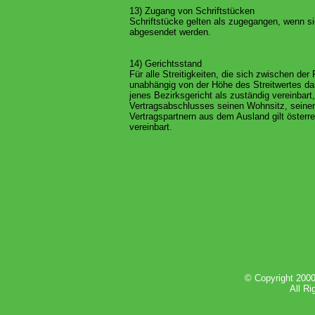
13) Zugang von Schriftstücken
Schriftstücke gelten als zugegangen, wenn s
abgesendet werden.
14) Gerichtsstand
Für alle Streitigkeiten, die sich zwischen d
unabhängig von der Höhe des Streitwertes das
jenes Bezirksgericht als zuständig vereinbar
Vertragsabschlusses seinen Wohnsitz, seinen 
Vertragspartnern aus dem Ausland gilt österr
vereinbart.
© Copyright 20
All Ri