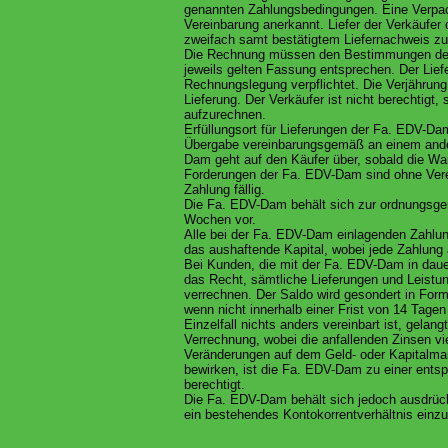
genannten Zahlungsbedingungen. Eine Verpac
Vereinbarung anerkannt. Liefer der Verkäufer
zweifach samt bestätigtem Liefernachweis z
Die Rechnung müssen den Bestimmungen des 
jeweils gelten Fassung entsprechen. Der Lief
Rechnungslegung verpflichtet. Die Verjährun
Lieferung. Der Verkäufer ist nicht berechtig
aufzurechnen.
Erfüllungsort für Lieferungen der Fa. EDV-Da
Übergabe vereinbarungsgemäß an einem andere
Dam geht auf den Käufer über, sobald die Wa
Forderungen der Fa. EDV-Dam sind ohne Verein
Zahlung fällig.
Die Fa. EDV-Dam behält sich zur ordnungsg
Wochen vor.
Alle bei der Fa. EDV-Dam einlagenden Zahlun
das aushaftende Kapital, wobei jede Zahlung a
Bei Kunden, die mit der Fa. EDV-Dam in dau
das Recht, sämtliche Lieferungen und Leistun
verrechnen. Der Saldo wird gesondert in Form
wenn nicht innerhalb einer Frist von 14 Tagen
Einzelfall nichts anders vereinbart ist, gelan
Verrechnung, wobei die anfallenden Zinsen vi
Veränderungen auf dem Geld- oder Kapitalmark
bewirken, ist die Fa. EDV-Dam zu einer ents
berechtigt.
Die Fa. EDV-Dam behält sich jedoch ausdrückl
ein bestehendes Kontokorrentverhältnis einzu